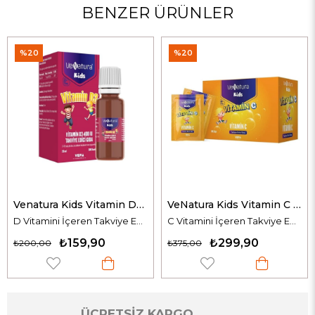
BENZER ÜRÜNLER
%20
%20
Venatura Kids Vitamin D3 400 IU 20 ml 500 Damla
VeNatura Kids Vitamin C 30 Saşe
D Vitamini İçeren Takviye Edici Gıda
C Vitamini İçeren Takviye Edici Gıda
₺159,90
₺299,90
₺200,00
₺375,00
ÜCRETSİZ KARGO