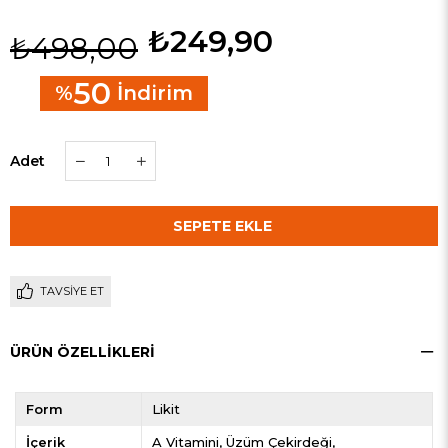
₺249,90
₺498,00
50
%
İndirim
Adet
TAVSIYE ET
ÜRÜN ÖZELLIKLERI
Form
Likit
İçerik
A Vitamini
Üzüm Çekirdeği