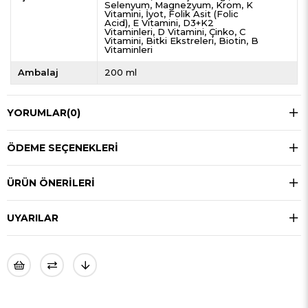
Selenyum
Magnezyum
Krom
K
Vitamini
İyot
Folik Asit (Folic
Acid)
E Vitamini
D3+K2
Vitaminleri
D Vitamini
Çinko
C
Vitamini
Bitki Ekstreleri
Biotin
B
Vitaminleri
Ambalaj
200 ml
YORUMLAR
(0)
ÖDEME SEÇENEKLERI
ÜRÜN ÖNERILERI
UYARILAR