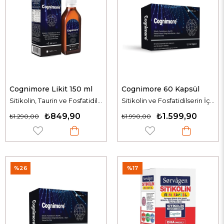
Cognimore Likit 150 ml
Cognimore 60 Kapsül
Sitikolin, Taurin ve Fosfatidilserin İçeren Sıvı Takviye Edici Gıda
Sitikolin ve Fosfatidilserin İçeren Takviye Edici Gıda
₺849,90
₺1.599,90
₺1.290,00
₺1.990,00
%26
%17