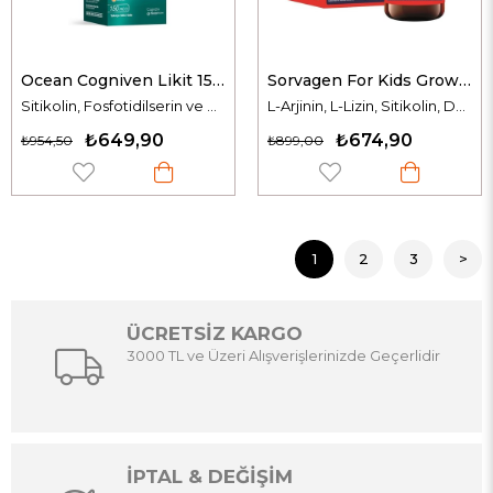
Ocean Cogniven Likit 150 ml
Sorvagen For Kids Grow & Brain 150 ml
Sitikolin, Fosfotidilserin ve B Vitaminleri İçeren Takviye Edici Gıda
L-Arjinin, L-Lizin, Sitikolin, DHA Omega-3, Fosfotidilserin, Multivitamin ve Mineraller
₺649,90
₺674,90
₺954,50
₺899,00
1
2
3
>
ÜCRETSİZ KARGO
3000 TL ve Üzeri Alışverişlerinizde Geçerlidir
İPTAL & DEĞİŞİM