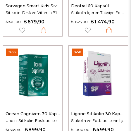
Sorvagen Smart Kids Sıvı Form Sitikolin 150 ml
Deotral 60 Kapsül
Sitikolin, DHA ve Vitamin B12 İçeren Sıvı Takviye Edici Gıda
Sitikolin İçeren Takviye Edici Gıda
₺679,90
₺1.474,90
₺849,00
₺1.825,00
%33
%50
Ocean Cogniven 30 Kapsül
Ligone Sitikolin 30 Kapsül
Üridin, Sitikolin, Fosfotidilserin ve B Vitaminleri İçeren Takviye Edici Gıda
Sitikolin ve Fosfatidilserin İçeren Takviye Edici Gıda
₺899,90
₺499,90
₺1.349,50
₺1.000,00