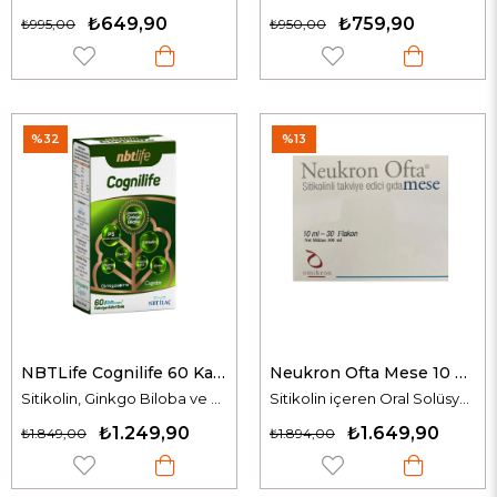
₺649,90
₺759,90
₺995,00
₺950,00
%32
%13
NBTLife Cognilife 60 Kapsül
Neukron Ofta Mese 10 ml 30 Flakon
Sitikolin, Ginkgo Biloba ve Fosfatidilserin İçeren Takviye Edici Gıda
Sitikolin içeren Oral Solüsyon
₺1.249,90
₺1.649,90
₺1.849,00
₺1.894,00