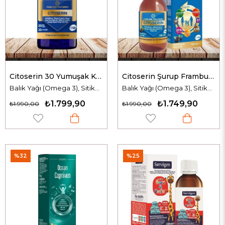
Citoserin 30 Yumuşak Kapsül
Citoserin Şurup Frambuaz Aromalı 150 ml
Balık Yağı (Omega 3), Sitikolin ve Fosfotidilserin İçeren Takviye Edici Gıda
Balık Yağı (Omega 3), Sitikolin ve Fosfotidilserin İçeren Takviye Edici Gıda
₺1.799,90
₺1.749,90
₺1.990,00
₺1.990,00
%32
%25