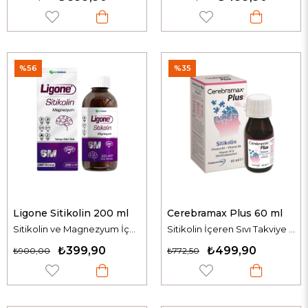
%56
%35
Ligone Sitikolin 200 ml
Cerebramax Plus 60 ml
Sitikolin ve Magnezyum İçeren Takviye Edici Gıda
Sitikolin İçeren Sıvı Takviye Edici Gıda
₺399,90
₺499,90
₺900,00
₺772,50