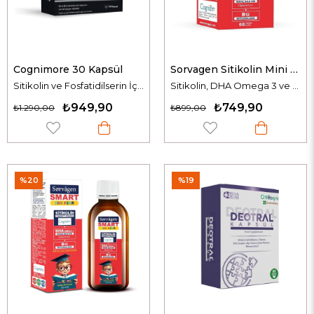
Cognimore 30 Kapsül
Sorvagen Sitikolin Mini 60 Yumuşak Kapsül
Sitikolin ve Fosfatidilserin İçeren Takviye Edici Gıda
Sitikolin, DHA Omega 3 ve Vitamin B12 İçeren Takviye Edici Gıda
₺949,90
₺749,90
₺1.290,00
₺899,00
%20
%19