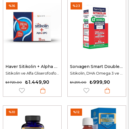
%16
%23
Haver Sitikolin + Alpha GPC 30 Kapsül
Sorvagen Smart Double Sitikolin 30 Kapsül
Sitikolin ve Alfa Gliserofosfokolin İçeren Takviye Edici Gıda
Sitikolin, DHA Omega 3 ve Vitamin B12 İçeren Takviye Edici Gıda
₺1.449,90
₺999,90
₺1.729,00
₺1.299,00
%10
%12