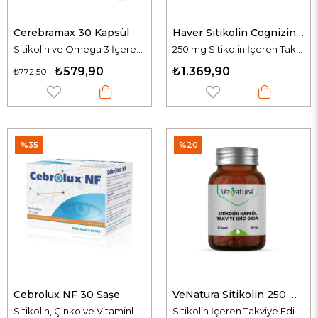
Cerebramax 30 Kapsül
Haver Sitikolin Cognizin 250 mg 30 Kapsül
Sitikolin ve Omega 3 İçeren Takviye Edici Gıda
250 mg Sitikolin İçeren Takviye Edici Gıda
₺579,90
₺1.369,90
₺772,50
%35
%20
Cebrolux NF 30 Saşe
VeNatura Sitikolin 250 mg 30 Kapsül
Sitikolin, Çinko ve Vitaminler İçeren Takviye Edici Gıda
Sitikolin İçeren Takviye Edici Gıda