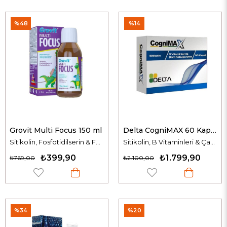
%48
%14
Grovit Multi Focus 150 ml
Delta CogniMAX 60 Kapsül
Sitikolin, Fosfotidilserin & Fosfotidilkolin
Sitikolin, B Vitaminleri & Çam Kabuğu Ekstresi
₺399,90
₺1.799,90
₺769,00
₺2.100,00
%34
%20