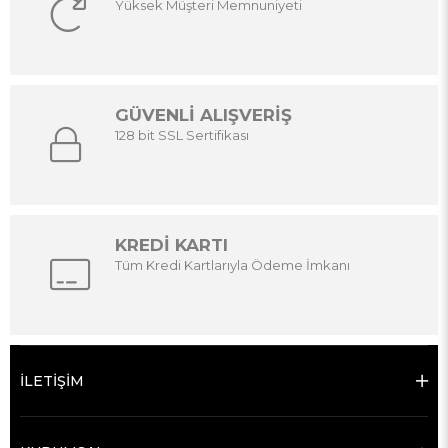
Yüksek Müşteri Memnuniyeti
GÜVENLİ ALIŞVERİŞ
128 bit SSL Sertifikası
KREDİ KARTI
Tüm Kredi Kartlarıyla Ödeme İmkanı
İLETİŞİM