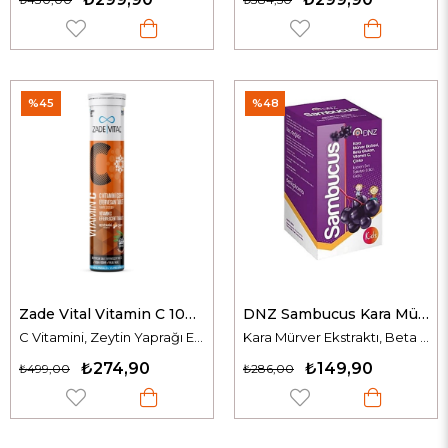
%45
%48
Zade Vital Vitamin C 1000 mg 20 Efervesan Tablet
DNZ Sambucus Kara Mürver Ekstresi 125 ml
C Vitamini, Zeytin Yaprağı Ekstresi, B2 Vitamini & Çinko
Kara Mürver Ekstraktı, Beta Glukan ve C Vitamini İçeren Takviye Edici Gıda
₺274,90
₺149,90
₺499,00
₺286,00