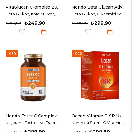
VitaGlucan C-omplex 20 Efervesan Tablet
Nondo Beta Glucan Advanced 60 Kapsül
Beta Glukan, Kara Mürver, Vitamin C ve Çinko İçeren Takviye Edici Gıda
Beta Glukan, C Vitamini ve Bitki Ekstreleri İçeren Takviye Edici Gıda
₺249,90
₺299,90
₺490,00
₺440,00
%30
%22
Nondo Ester C Complex 1000 mg 30 Tablet
Ocean Vitamin C-SR Uzun Salımlı 30 Tablet
Kuşburnu Ekstresi ve Ester C İçeren Takviye Edici Gıda
Kontrollü Salımlı C Vitamini Takviyesi
₺299,90
₺299,90
₺430,00
₺384,50