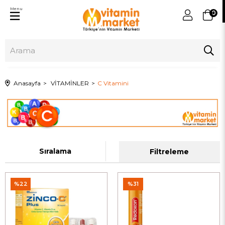
Menu
0
Anasayfa
VİTAMİNLER
C Vitamini
Sıralama
Filtreleme
%22
%31