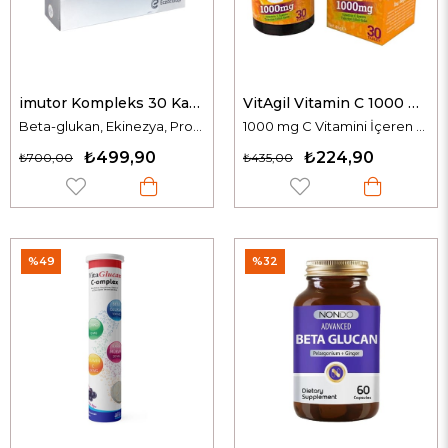
imutor Kompleks 30 Kapsül
VitAgil Vitamin C 1000 mg 30 Tablet
Beta-glukan, Ekinezya, Propolis, C Vitamini ve Çinko İçeren Takviye Edici Gıda
1000 mg C Vitamini İçeren Takviye Edici Gıda
₺499,90
₺224,90
₺700,00
₺435,00
%49
%32