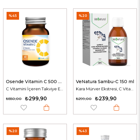
%45
%20
Osende Vitamin C 500 mg 60 Kapsül
VeNatura Sambu-C 150 ml
C Vitamini İçeren Takviye Edici Gıda
Kara Mürver Ekstresi, C Vitamini ve Çinko İçeren Şekersiz Sıvı Takviye Edici Gıda
₺299,90
₺239,90
₺550,00
₺299,00
%20
%43