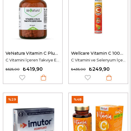
VeNatura Vitamin C Plus 60 Kapsül
Wellcare Vitamin C 1000 mg 15 Efervesan Tablet
C Vitamini İçeren Takviye Edici Gıda
C Vitamini ve Selenyum İçeren Takviye Edici Gıda
₺419,90
₺249,90
₺525,00
₺435,00
%29
%48