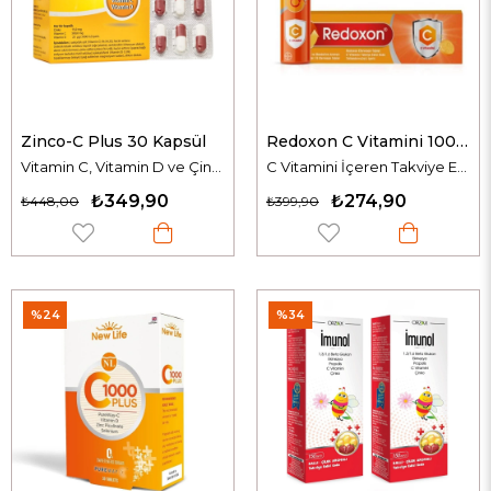
Zinco-C Plus 30 Kapsül
Redoxon C Vitamini 1000 mg 15 Efervesan Tablet
Vitamin C, Vitamin D ve Çinko İçeren Takviye Edici Gıda
C Vitamini İçeren Takviye Edici Gıda
₺349,90
₺274,90
₺448,00
₺399,90
%24
%34