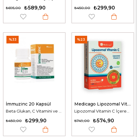
₺589,90
₺299,90
₺695,00
₺450,00
%33
%23
İmmuzinc 20 Kapsül
Medicago Lipozomal Vitamin C 30 Bitkisel Kapsül
Beta Glukan, C Vitamini ve Çinko İçeren Takviye Edici Gıda
Lipozomal Vitamin C İçeren Takviye Edici Gıda
₺299,90
₺574,90
₺450,00
₺749,00