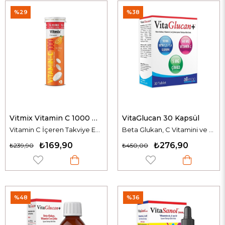
%29
%38
Vitmix Vitamin C 1000 mg 24 Efervesan Tablet
VitaGlucan 30 Kapsül
Vitamin C İçeren Takviye Edici Gıda
Beta Glukan, C Vitamini ve Çinko İçeren Takviye Edici Gıda
₺169,90
₺276,90
₺239,90
₺450,00
%48
%36