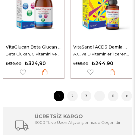
VitaGlucan Beta Glucan Şurup 150ml
VitaSanol ACD3 Damla 30 ml
Beta Glukan, C Vitamini ve Çinko İçeren Takviye Edici Gıda
A.C. ve D Vitaminleri İçeren Damlalıklı Takviye Edici Gıda
₺324,90
₺244,90
₺630,00
₺385,00
1
2
3
...
8
>
ÜCRETSİZ KARGO
3000 TL ve Üzeri Alışverişlerinizde Geçerlidir