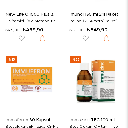
New Life C 1000 Plus 30 Tablet
İmunol 150 ml 2'li Paket
C Vitamini Lipid Metabolitleri İçeren Takviye Edici Gıda
İmunol İkili Avantaj Paketi!
₺499,90
₺649,90
₺659,00
₺979,00
%15
%33
İmmuferon 30 Kapsül
İmmuzinc TEG 100 ml
Betaglukan, Ekinezya, Çinko ve C Vitamini İçeren Takviye Edici Gıda
Beta Glukan, C Vitamini ve Çinko İçeren Takviye Edici Gıda