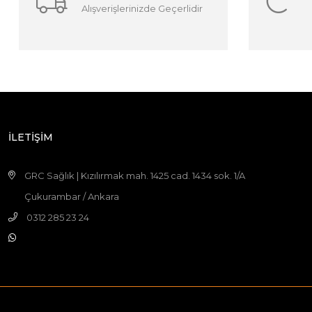
Alışverişlerinizde Geçerlidir
İLETİŞİM
GRC Sağlık | Kızılırmak mah. 1425 cad. 1434 sok. 1/A
Çukurambar / Ankara
0312 285 23 24