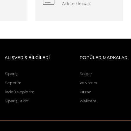
Ödeme İmkanı
ALIŞVERİŞ BİLGİLERİ
POPÜLER MARKALAR
Sipariş
Solgar
Sepetim
VeNatura
İade Taleplerim
Orzax
Sipariş Takibi
Wellcare