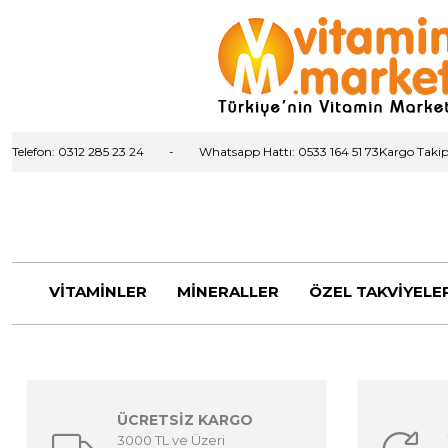
Telefon: 0312 285 23 24
Whatsapp Hattı:
0533 164 51 73
Kargo Taki
VİTAMİNLER
MİNERALLER
ÖZEL TAKVİYELE
ÜCRETSİZ KARGO
3000 TL ve Üzeri