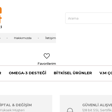
p
Hakkımızda
İletişim
Favorilerim
R
OMEGA-3 DESTEĞİ
BİTKİSEL ÜRÜNLER
V.M Ç
İPTAL & DEĞİŞİM
GÜVENLİ ALIŞV
Yüksek Müşteri
128 bit SSL Sertifik