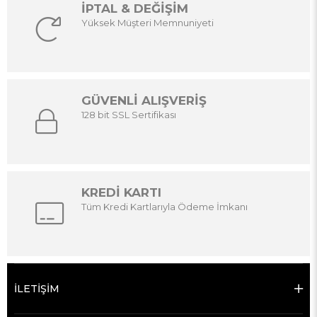
İPTAL & DEĞİŞİM
Yüksek Müşteri Memnuniyeti
GÜVENLİ ALIŞVERİŞ
128 bit SSL Sertifikası
KREDİ KARTI
Tüm Kredi Kartlarıyla Ödeme İmkanı
İLETİŞİM