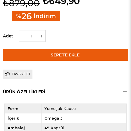
₺649,90
₺879,00
26
%
İndirim
Adet
TAVSIYE ET
ÜRÜN ÖZELLIKLERI
Form
Yumuşak Kapsül
İçerik
Omega 3
Ambalaj
45 Kapsül