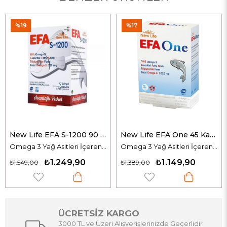
%17
%19
New Life EFA S-1200 90 Kapsül
New Life EFA One 45 Kapsül
Omega 3 Yağ Asitleri İçeren Avantajlı Paket
Omega 3 Yağ Asitleri İçeren Takviye Edici Gıda
₺1.249,90
₺1.149,90
00
₺1.389,00
₺433,00
ÜCRETSİZ KARGO
3000 TL ve Üzeri Alışverişlerinizde Geçerlidir