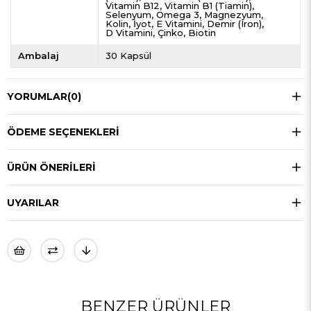
Vitamin B12
Vitamin B1 (Tiamin)
Selenyum
Omega 3
Magnezyum
Kolin
İyot
E Vitamini
Demir (Iron)
D Vitamini
Çinko
Biotin
Ambalaj
30 Kapsül
YORUMLAR
(0)
ÖDEME SEÇENEKLERI
ÜRÜN ÖNERILERI
UYARILAR
BENZER ÜRÜNLER