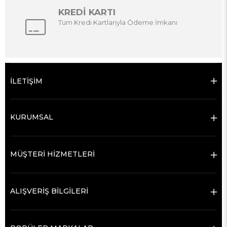
KREDİ KARTI
Tüm Kredi Kartlarıyla Ödeme İmkanı
İLETİŞİM
KURUMSAL
MÜŞTERİ HİZMETLERİ
ALIŞVERİŞ BİLGİLERİ