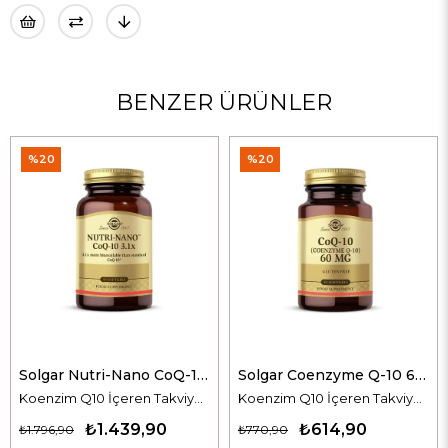
BENZER ÜRÜNLER
%20
%20
Solgar Nutri-Nano CoQ-10 3.1x 50 Kapsül
Solgar Coenzyme Q-10 60 mg 30 Kapsül
Koenzim Q10 İçeren Takviye Edici Gıda
Koenzim Q10 İçeren Takviye Edici Gıda
₺1.439,90
₺614,90
₺1.796,90
₺770,90