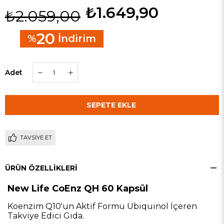
₺1.649,90
₺2.059,00
20
%
İndirim
Adet
TAVSIYE ET
ÜRÜN ÖZELLIKLERI
New Life CoEnz QH 60 Kapsül
Koenzim Q10'un Aktif Formu Ubiquinol İçeren
Takviye Edici Gıda.