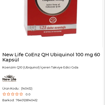
New Life CoEnz QH Ubiquinol 100 mg 60
Kapsül
Koenzim Q10 (Ubiquinol) İçeren Takviye Edici Gıda
(140412)
0.0
Barkod
:
7640128140412