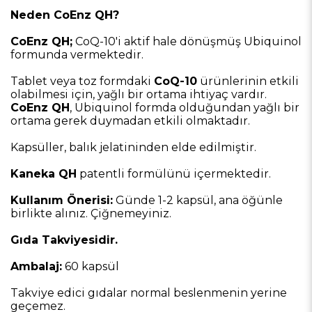
Neden CoEnz QH?
CoEnz QH;
CoQ-10'i aktif hale dönüşmüş Ubiquinol
formunda vermektedir.
Tablet veya toz formdaki
CoQ-10
ürünlerinin etkili
olabilmesi için, yağlı bir ortama ihtiyaç vardır.
CoEnz QH
, Ubiquinol formda olduğundan yağlı bir
ortama gerek duymadan etkili olmaktadır.
Kapsüller, balık jelatininden elde edilmiştir.
Kaneka QH
patentli formülünü içermektedir.
Kullanım Önerisi:
Günde 1-2 kapsül, ana öğünle
birlikte alınız. Çiğnemeyiniz.
Gıda Takviyesidir.
Ambalaj:
60 kapsül
Takviye edici gıdalar normal beslenmenin yerine
geçemez.